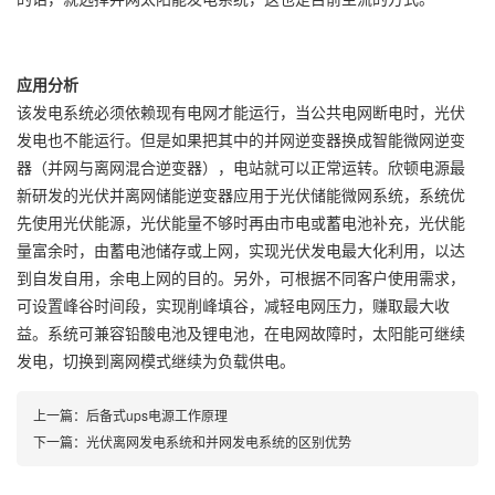
应用分析
该发电系统必须依赖现有电网才能运行，当公共电网断电时，光伏
发电也不能运行。但是如果把其中的并网逆变器换成智能微网逆变
器（并网与离网混合逆变器），电站就可以正常运转。欣顿电源最
新研发的光伏并离网储能逆变器应用于光伏储能微网系统，系统优
先使用光伏能源，光伏能量不够时再由市电或蓄电池补充，光伏能
量富余时，由蓄电池储存或上网，实现光伏发电最大化利用，以达
到自发自用，余电上网的目的。另外，可根据不同客户使用需求，
可设置峰谷时间段，实现削峰填谷，减轻电网压力，赚取最大收
益。系统可兼容铅酸电池及锂电池，在电网故障时，太阳能可继续
发电，切换到离网模式继续为负载供电。
上一篇：
后备式ups电源工作原理
下一篇：
光伏离网发电系统和并网发电系统的区别优势