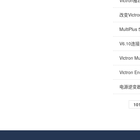
Victro
改变Vict
MultiPlus
V6.10
Victron Mu
Victron En
电源逆变
10